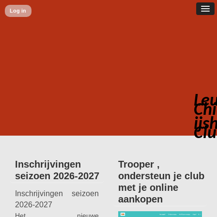
Log in
Le
Chi
ijs
Cl
Inschrijvingen
Trooper ,
seizoen 2026-2027
ondersteun je club
met je online
Inschrijvingen seizoen
aankopen
2026-2027
Het nieuwe