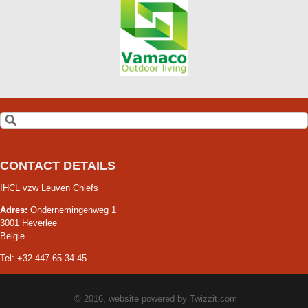
CONTACT DETAILS
IHCL vzw Leuven Chiefs
Adres:
Ondernemingenweg 1
3001 Heverlee
Belgie
Tel: +32 447 65 34 45
© 2016, website powered by
Twizzit.com